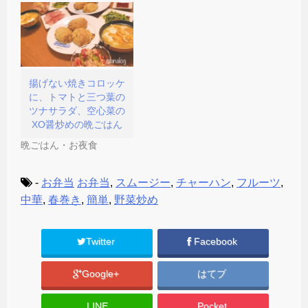
揚げない焼きコロッケ
に、トマトと三つ葉の
ツナサラダ、空心菜の
XO醤炒めの晩ごはん
晩ごはん・お夜食
-
お弁当
お弁当
,
スムージー
,
チャーハン
,
フルーツ
,
中華
,
春巻き
,
簡単
,
野菜炒め
Twitter
Facebook
Google+
はてブ
LINE
Pocket