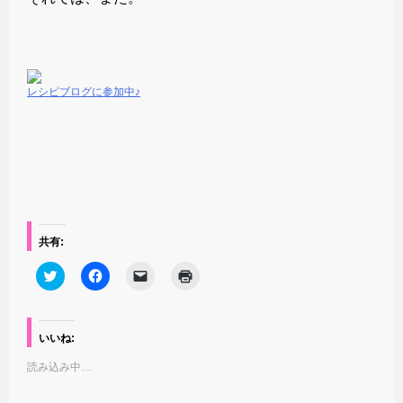
レシピブログに参加中♪
共有:
ク
F
ク
ク
リ
a
リ
リ
ッ
c
ッ
ッ
ク
e
ク
ク
し
b
し
し
て
o
て
て
いいね:
T
o
友
印
w
k
達
刷
読み込み中…
i
で
に
(
t
共
メ
新
t
有
ー
し
e
す
ル
い