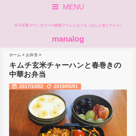
MENU
分子栄養カウンセラーの健康コラムとおうちごはんと旅とグルメ♪
manalog
ホーム
>
お弁当
>
キムチ玄米チャーハンと春巻きの
中華お弁当
2017/10/02
2019/05/01