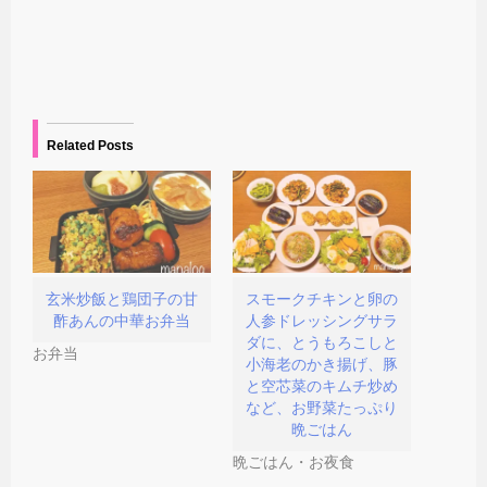
r
る
で
ウ
で
に
リ
ィ
共
は
ン
ン
有
ク
ク
ド
(
リ
を
ウ
新
ッ
送
で
し
ク
信
開
い
し
(
き
ウ
て
新
ま
ィ
く
し
す
Related Posts
ン
だ
い
)
ド
さ
ウ
ウ
い
ィ
で
(
ン
開
新
ド
き
し
ウ
ま
い
で
す
ウ
開
)
ィ
き
ン
ま
ド
す
玄米炒飯と鶏団子の甘
スモークチキンと卵の
ウ
)
酢あんの中華お弁当
人参ドレッシングサラ
で
開
ダに、とうもろこしと
お弁当
き
小海老のかき揚げ、豚
ま
す
と空芯菜のキムチ炒め
)
など、お野菜たっぷり
晩ごはん
晩ごはん・お夜食