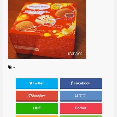
-
Twitter
Facebook
Google+
はてブ
LINE
Pocket