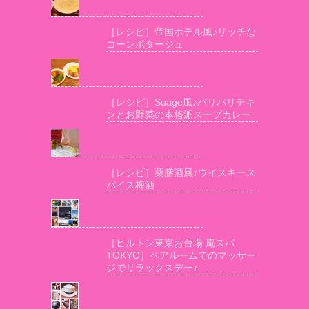
［レシピ］帝国ホテル風♪リッチな
コーンポタージュ
［レシピ］Suage風♪パリパリチキ
ンとお野菜の本格派スープカレー
［レシピ］薬膳酒風♪ウイスキース
パイス梅酒
［ヒルトン東京お台場 庵スパ
TOKYO］ペアルームでのマッサー
ジでリラックスデー♪