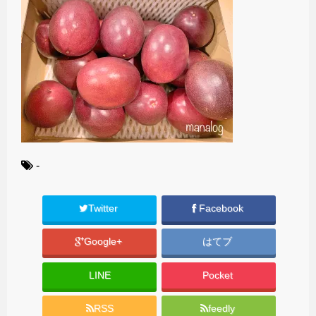
-
Twitter
Facebook
Google+
はてブ
LINE
Pocket
RSS
feedly