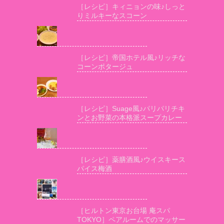
［レシピ］キィニョンの味♪しっと
りミルキーなスコーン
［レシピ］帝国ホテル風♪リッチな
コーンポタージュ
［レシピ］Suage風♪パリパリチキ
ンとお野菜の本格派スープカレー
［レシピ］薬膳酒風♪ウイスキース
パイス梅酒
［ヒルトン東京お台場 庵スパ
TOKYO］ペアルームでのマッサー