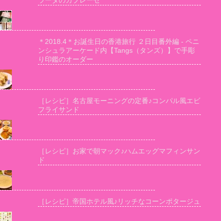
ラータのカプレーゼ
＊2018.4＊お誕生日の香港旅行 ２日目番外編 - ペニ
ンシュラアーケード内【Tangs（タンズ）】で手彫
り印鑑のオーダー
［レシピ］名古屋モーニングの定番♪コンパル風エビ
フライサンド
［レシピ］お家で朝マック♪ハムエッグマフィンサン
ド
［レシピ］帝国ホテル風♪リッチなコーンポタージュ