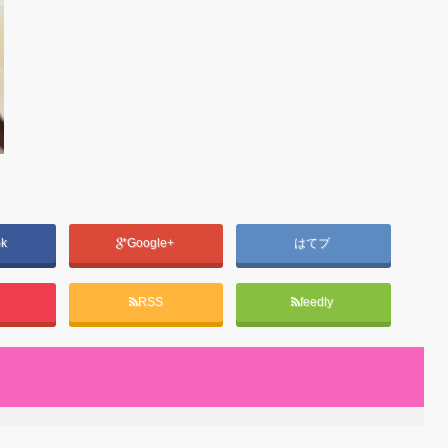
ok
Google+
はてブ
RSS
feedly