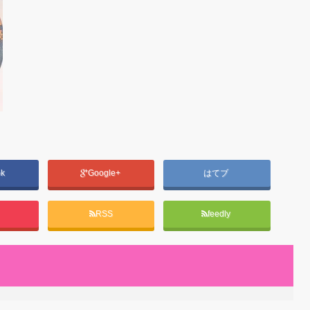
ok
Google+
はてブ
RSS
feedly