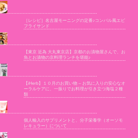
［レシピ］名古屋モーニングの定番♪コンパル風エビ
フライサンド
【東京 近為 大丸東京店】京都のお漬物屋さんで、お
魚とお漬物の京料理ランチを堪能♪
【iHerb】１０月のお買い物 – お気に入りの安心なオ
ーラルケアに、一振りでお料理が引き立つ海塩２種
類
個人輸入のサプリメントと、分子栄養学（オーソモ
レキュラー）について