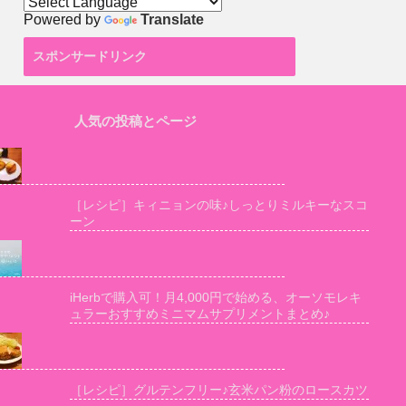
Powered by
Translate
スポンサードリンク
人気の投稿とページ
［レシピ］キィニョンの味♪しっとりミルキーなスコ
ーン
iHerbで購入可！月4,000円で始める、オーソモレキ
ュラーおすすめミニマムサプリメントまとめ♪
［レシピ］グルテンフリー♪玄米パン粉のロースカツ