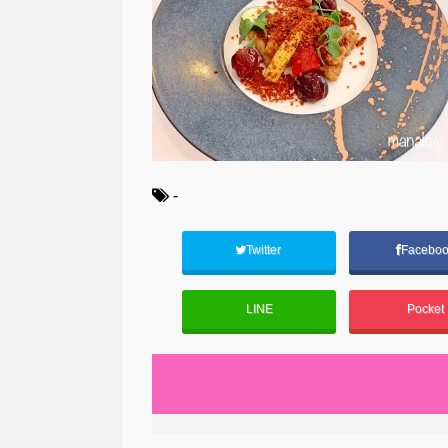
-
Twitter
Facebo
LINE
Pocket