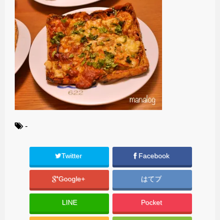
-
Twitter
Facebook
Google+
はてブ
LINE
Pocket