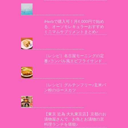
iHerbで購入可！月4,000円で始め
る、オーソモレキュラーおすすめ
ミニマムサプリメントまとめ♪
［レシピ］名古屋モーニングの定
番♪コンパル風エビフライサンド
［レシピ］グルテンフリー♪玄米パ
ン粉のロースカツ
【東京 近為 大丸東京店】京都のお
漬物屋さんで、お魚とお漬物の京
料理ランチを堪能♪