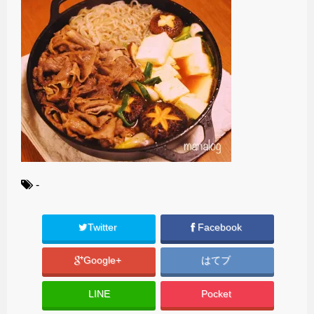
-
Twitter
Facebook
Google+
はてブ
LINE
Pocket