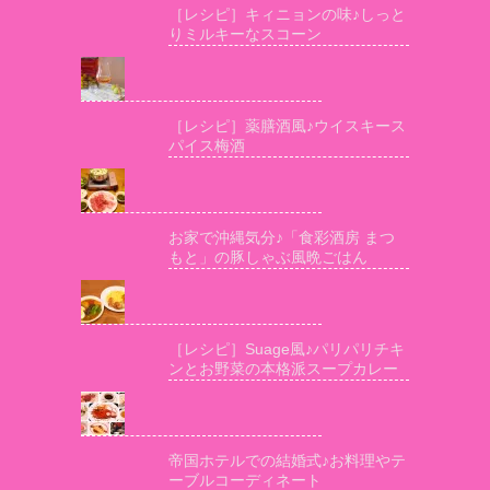
［レシピ］キィニョンの味♪しっと
りミルキーなスコーン
［レシピ］薬膳酒風♪ウイスキース
パイス梅酒
お家で沖縄気分♪「食彩酒房 まつ
もと」の豚しゃぶ風晩ごはん
［レシピ］Suage風♪パリパリチキ
ンとお野菜の本格派スープカレー
帝国ホテルでの結婚式♪お料理やテ
ーブルコーディネート