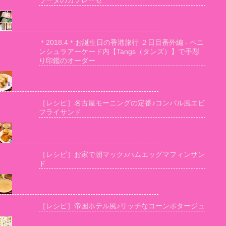
ラータのカプレーゼ
＊2018.4＊お誕生日の香港旅行 ２日目番外編 - ペニ
ンシュラアーケード内【Tangs（タンズ）】で手彫
り印鑑のオーダー
［レシピ］名古屋モーニングの定番♪コンパル風エビ
フライサンド
［レシピ］お家で朝マック♪ハムエッグマフィンサン
ド
［レシピ］帝国ホテル風♪リッチなコーンポタージュ