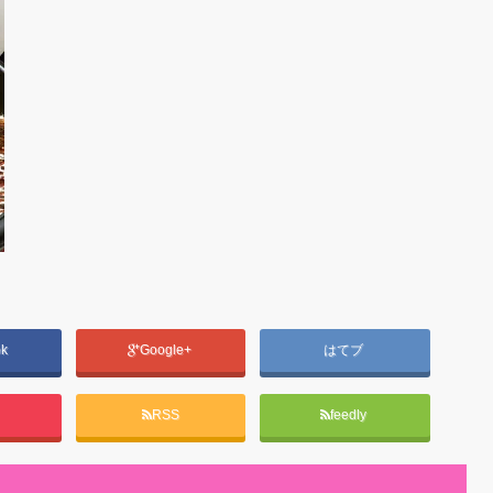
ok
Google+
はてブ
RSS
feedly