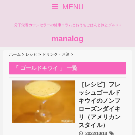
MENU
分子栄養カウンセラーの健康コラムとおうちごはんと旅とグルメ♪
manalog
ホーム
>
レシピ
>
ドリンク・お酒
>
「 ゴールドキウイ 」 一覧
［レシピ］フレ
ッシュゴールド
キウイのノンフ
ローズンダイキ
リ（アメリカン
スタイル）
2022/10/18