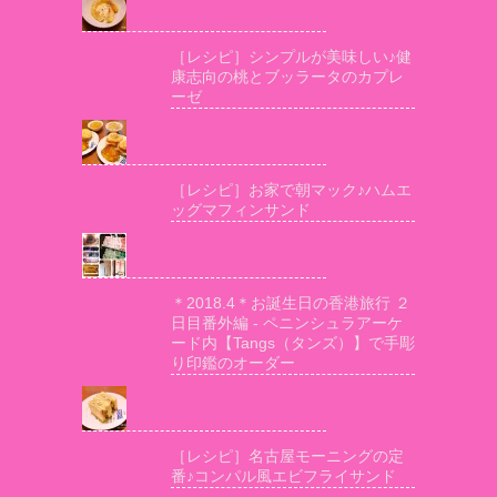
［レシピ］シンプルが美味しい♪健
康志向の桃とブッラータのカプレ
ーゼ
［レシピ］お家で朝マック♪ハムエ
ッグマフィンサンド
＊2018.4＊お誕生日の香港旅行 ２
日目番外編 - ペニンシュラアーケ
ード内【Tangs（タンズ）】で手彫
り印鑑のオーダー
［レシピ］名古屋モーニングの定
番♪コンパル風エビフライサンド