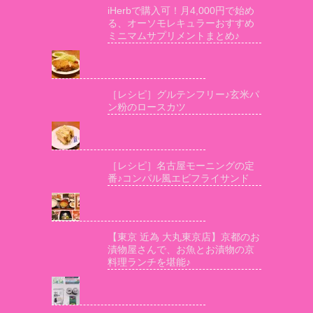
iHerbで購入可！月4,000円で始め
る、オーソモレキュラーおすすめ
ミニマムサプリメントまとめ♪
［レシピ］グルテンフリー♪玄米パ
ン粉のロースカツ
［レシピ］名古屋モーニングの定
番♪コンパル風エビフライサンド
【東京 近為 大丸東京店】京都のお
漬物屋さんで、お魚とお漬物の京
料理ランチを堪能♪