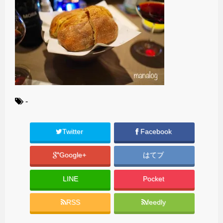
-
Twitter
Facebook
Google+
はてブ
LINE
Pocket
RSS
feedly