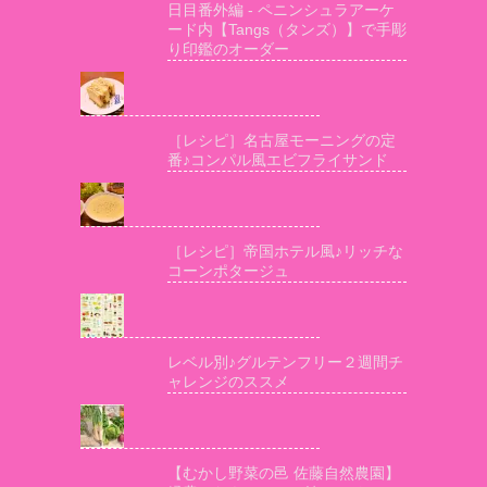
日目番外編 - ペニンシュラアーケ
ード内【Tangs（タンズ）】で手彫
り印鑑のオーダー
［レシピ］名古屋モーニングの定
番♪コンパル風エビフライサンド
［レシピ］帝国ホテル風♪リッチな
コーンポタージュ
レベル別♪グルテンフリー２週間チ
ャレンジのススメ
【むかし野菜の邑 佐藤自然農園】