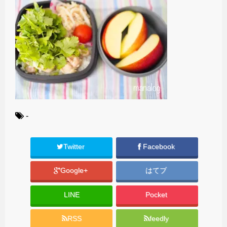
-
Twitter
Facebook
Google+
はてブ
LINE
Pocket
RSS
feedly