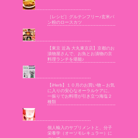
［レシピ］グルテンフリー♪玄米パ
ン粉のロースカツ
【東京 近為 大丸東京店】京都のお
漬物屋さんで、お魚とお漬物の京
料理ランチを堪能♪
【iHerb】１０月のお買い物 – お気
に入りの安心なオーラルケアに、
一振りでお料理が引き立つ海塩２
種類
個人輸入のサプリメントと、分子
栄養学（オーソモレキュラー）に