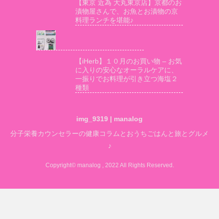
【東京 近為 大丸東京店】京都のお
漬物屋さんで、お魚とお漬物の京
料理ランチを堪能♪
【iHerb】１０月のお買い物 – お気
に入りの安心なオーラルケアに、
一振りでお料理が引き立つ海塩２
種類
img_9319 | manalog
分子栄養カウンセラーの健康コラムとおうちごはんと旅とグルメ
♪
Copyright© manalog , 2022 All Rights Reserved.