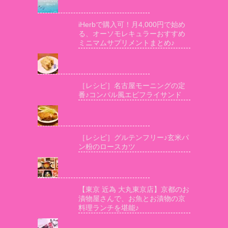
iHerbで購入可！月4,000円で始め
る、オーソモレキュラーおすすめ
ミニマムサプリメントまとめ♪
［レシピ］名古屋モーニングの定
番♪コンパル風エビフライサンド
［レシピ］グルテンフリー♪玄米パ
ン粉のロースカツ
【東京 近為 大丸東京店】京都のお
漬物屋さんで、お魚とお漬物の京
料理ランチを堪能♪