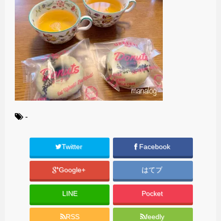
-
Twitter
Facebook
Google+
はてブ
LINE
Pocket
RSS
feedly