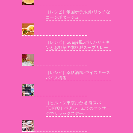
［レシピ］帝国ホテル風♪リッチな
コーンポタージュ
［レシピ］Suage風♪パリパリチキ
ンとお野菜の本格派スープカレー
［レシピ］薬膳酒風♪ウイスキース
パイス梅酒
［ヒルトン東京お台場 庵スパ
TOKYO］ペアルームでのマッサー
ジでリラックスデー♪