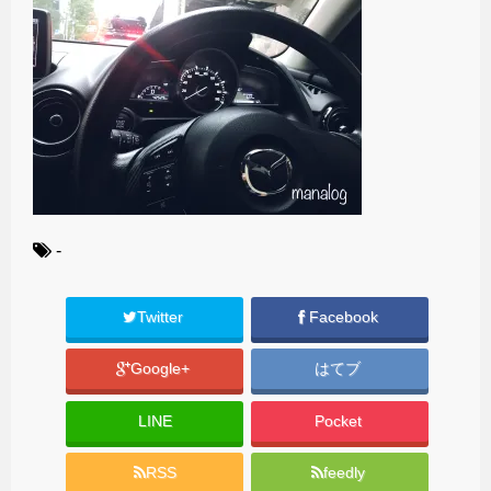
-
Twitter
Facebook
Google+
はてブ
LINE
Pocket
RSS
feedly