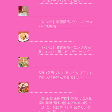
モノのパナマハットを購入！
［レシピ］薬膳酒風♪ウイスキース
パイス梅酒
［レシピ］名古屋モーニングの定
番♪コンパル風エビフライサンド
SPI（佐野プレミアムイタリアン）
の新人箱を頼んでみました♪
【銀座 銀座熊本館】馬刺しにお豆
腐の味噌漬けの熊本グルメの晩ご
はんに、おにぎりと和風グリルチ
キンのお昼ごはん