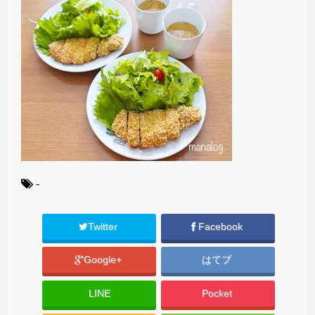
-
Twitter
Facebook
Google+
はてブ
LINE
Pocket