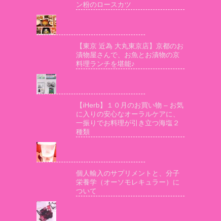
ン粉のロースカツ
【東京 近為 大丸東京店】京都のお
漬物屋さんで、お魚とお漬物の京
料理ランチを堪能♪
【iHerb】１０月のお買い物 – お気
に入りの安心なオーラルケアに、
一振りでお料理が引き立つ海塩２
種類
個人輸入のサプリメントと、分子
栄養学（オーソモレキュラー）に
ついて