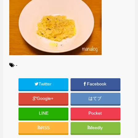
-
Twitter
Facebook
Google+
はてブ
LINE
Pocket
RSS
feedly