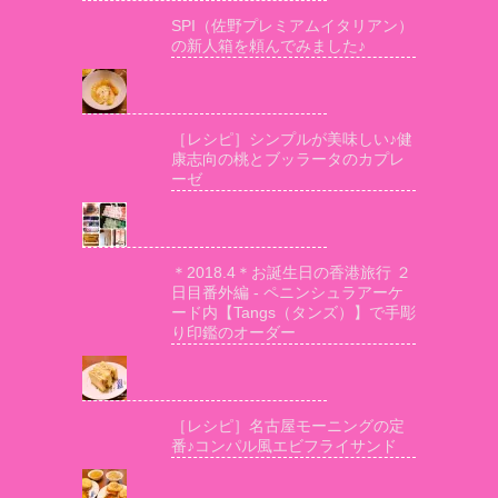
SPI（佐野プレミアムイタリアン）
の新人箱を頼んでみました♪
［レシピ］シンプルが美味しい♪健
康志向の桃とブッラータのカプレ
ーゼ
＊2018.4＊お誕生日の香港旅行 ２
日目番外編 - ペニンシュラアーケ
ード内【Tangs（タンズ）】で手彫
り印鑑のオーダー
［レシピ］名古屋モーニングの定
番♪コンパル風エビフライサンド