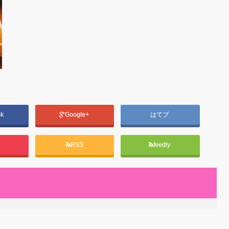
ok
Google+
はてブ
RSS
feedly