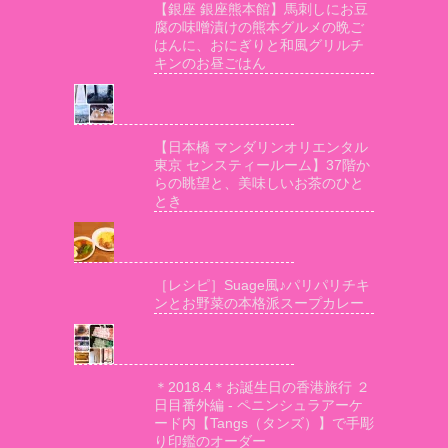
【銀座 銀座熊本館】馬刺しにお豆
腐の味噌漬けの熊本グルメの晩ご
はんに、おにぎりと和風グリルチ
キンのお昼ごはん
【日本橋 マンダリンオリエンタル
東京 センスティールーム】37階か
らの眺望と、美味しいお茶のひと
とき
［レシピ］Suage風♪パリパリチキ
ンとお野菜の本格派スープカレー
＊2018.4＊お誕生日の香港旅行 ２
日目番外編 - ペニンシュラアーケ
ード内【Tangs（タンズ）】で手彫
り印鑑のオーダー