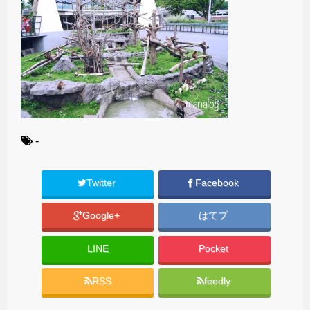
-
Twitter
Facebook
Google+
はてブ
LINE
Pocket
RSS
feedly