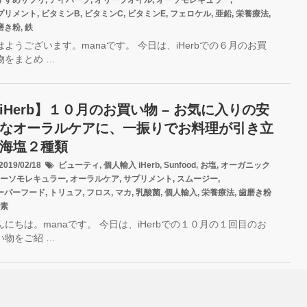
すすめサプリ
,
アイハーブ
,
オリーブオイル
,
オーソモレキュラー
,
プリメント
,
ビタミンB
,
ビタミンC
,
ビタミンE
,
フェロケル
,
亜鉛
,
栄養療法
,
磨き粉
,
鉄
はようございます。manaです。 今日は、iHerbでの６月のお買
物をまとめ …
iHerb】１０月のお買い物 – お気に入りの安
なオーラルケアに、一振りでお料理が引き立
海塩２種類
019/02/18
ビューティ
,
個人輸入
iHerb
,
Sunfood
,
お塩
,
オーガニック
ーソモレキュラー
,
オーラルケア
,
サプリメント
,
スムージー
,
ーパーフード
,
トリュフ
,
フロス
,
マカ
,
乳酸菌
,
個人輸入
,
栄養療法
,
歯磨き粉
素
んにちは。manaです。 今日は、iHerbでの１０月の１回目のお
い物をご紹 …