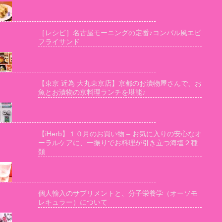
［レシピ］名古屋モーニングの定番♪コンパル風エビ
フライサンド
【東京 近為 大丸東京店】京都のお漬物屋さんで、お
魚とお漬物の京料理ランチを堪能♪
【iHerb】１０月のお買い物 – お気に入りの安心なオ
ーラルケアに、一振りでお料理が引き立つ海塩２種
類
個人輸入のサプリメントと、分子栄養学（オーソモ
レキュラー）について