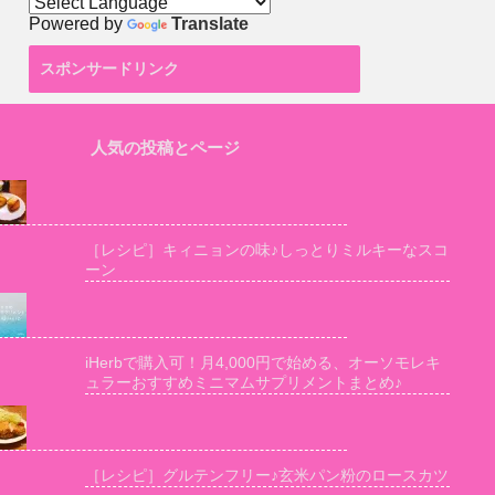
Powered by
Translate
スポンサードリンク
人気の投稿とページ
［レシピ］キィニョンの味♪しっとりミルキーなスコ
ーン
iHerbで購入可！月4,000円で始める、オーソモレキ
ュラーおすすめミニマムサプリメントまとめ♪
［レシピ］グルテンフリー♪玄米パン粉のロースカツ