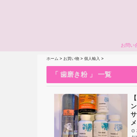
お問い
ホーム
>
お買い物
>
個人輸入
>
「 歯磨き粉 」 一覧
【
ン
サ
メ
2