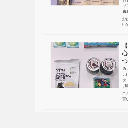
お
サ
歯
お
い
【
心
つ
2
,
オ
ス
,
酵
こ
買