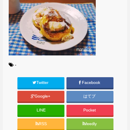
-
Twitter
Facebook
Google+
はてブ
LINE
Pocket
RSS
feedly