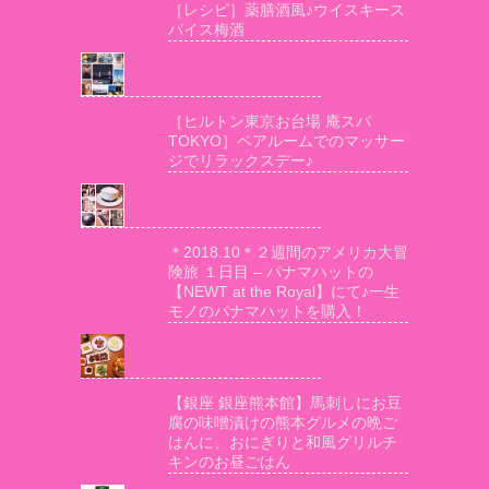
［レシピ］薬膳酒風♪ウイスキース
パイス梅酒
［ヒルトン東京お台場 庵スパ
TOKYO］ペアルームでのマッサー
ジでリラックスデー♪
＊2018.10＊２週間のアメリカ大冒
険旅 １日目 – パナマハットの
【NEWT at the Royal】にて♪一生
モノのパナマハットを購入！
【銀座 銀座熊本館】馬刺しにお豆
腐の味噌漬けの熊本グルメの晩ご
はんに、おにぎりと和風グリルチ
キンのお昼ごはん