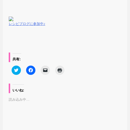
レシピブログに参加中♪
共有:
ク
F
ク
ク
リ
a
リ
リ
ッ
c
ッ
ッ
ク
e
ク
ク
し
b
し
し
て
o
て
て
いいね:
T
o
友
印
w
k
達
刷
読み込み中…
i
で
に
(
t
共
メ
新
t
有
ー
し
e
す
ル
い
r
る
で
ウ
で
に
リ
ィ
共
は
ン
ン
有
ク
ク
ド
(
リ
を
ウ