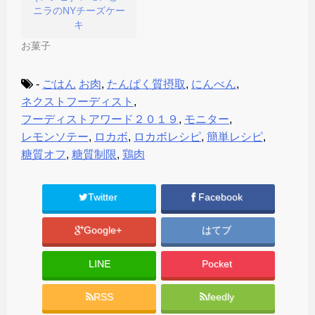
ニラのNYチーズケー
キ
お菓子
-
ごはん
お肉
,
たんぱく質摂取
,
にんべん
,
ネクストフーディスト
,
フーディストアワード２０１９
,
モニター
,
レモンソテー
,
ロカボ
,
ロカボレシピ
,
簡単レシピ
,
糖質オフ
,
糖質制限
,
鶏肉
Twitter
Facebook
Google+
はてブ
LINE
Pocket
RSS
feedly