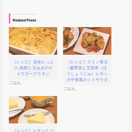
新
ッ
送
で
し
ク
信
開
い
し
(
き
ウ
て
新
ま
ィ
く
し
す
Related Posts
ン
だ
い
)
ド
さ
ウ
ウ
い
ィ
で
(
ン
開
新
ド
き
し
ウ
ま
い
で
す
ウ
開
)
ィ
き
ン
ま
ド
す
［レシピ］旨味たっぷ
［レシピ］クミン香る
ウ
)
り♪真鱈と玉ねぎのチ
♪夏野菜と宝韶寿（ほ
で
開
ャウダーグラタン
うしょうじゅ）レモン
き
の中東風ホットサラダ
ま
ごはん
す
)
ごはん
［レシピ］レモンとバ