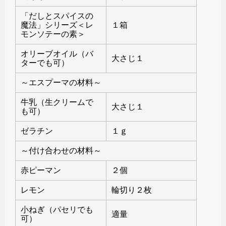
「だしとスパイスの
魔法」シリーズ＜レ
１箱
モンソテーの素＞
オリーブオイル（バ
大さじ１
ターでも可）
～エスプーマの材料～
牛乳（生クリームで
大さじ１
も可）
ゼラチン
１ｇ
～付け合わせの材料～
赤ピーマン
２個
レモン
輪切り２枚
小ねぎ（パセリでも
適量
可）