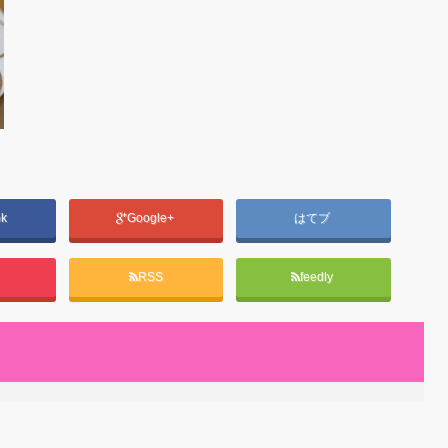
ok
Google+
はてブ
RSS
feedly