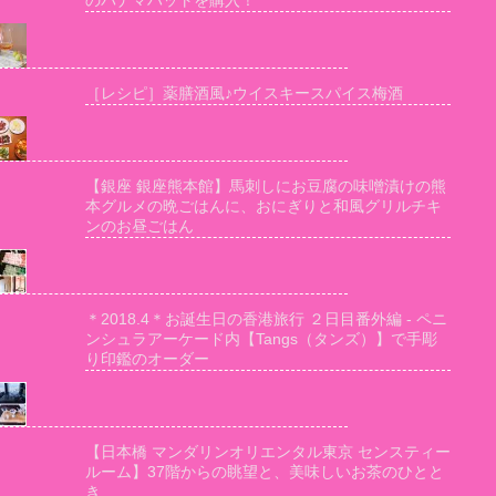
のパナマハットを購入！
［レシピ］薬膳酒風♪ウイスキースパイス梅酒
【銀座 銀座熊本館】馬刺しにお豆腐の味噌漬けの熊
本グルメの晩ごはんに、おにぎりと和風グリルチキ
ンのお昼ごはん
＊2018.4＊お誕生日の香港旅行 ２日目番外編 - ペニ
ンシュラアーケード内【Tangs（タンズ）】で手彫
り印鑑のオーダー
【日本橋 マンダリンオリエンタル東京 センスティー
ルーム】37階からの眺望と、美味しいお茶のひとと
き