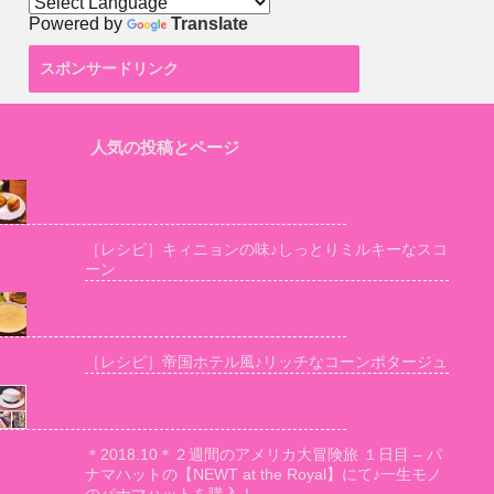
Powered by
Translate
スポンサードリンク
人気の投稿とページ
［レシピ］キィニョンの味♪しっとりミルキーなスコ
ーン
［レシピ］帝国ホテル風♪リッチなコーンポタージュ
＊2018.10＊２週間のアメリカ大冒険旅 １日目 – パ
ナマハットの【NEWT at the Royal】にて♪一生モノ