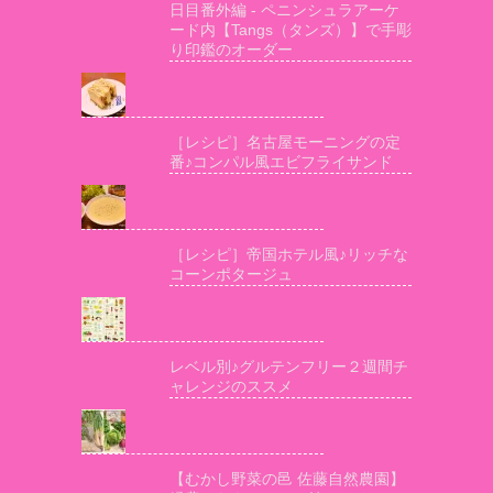
日目番外編 - ペニンシュラアーケ
ード内【Tangs（タンズ）】で手彫
り印鑑のオーダー
［レシピ］名古屋モーニングの定
番♪コンパル風エビフライサンド
［レシピ］帝国ホテル風♪リッチな
コーンポタージュ
レベル別♪グルテンフリー２週間チ
ャレンジのススメ
【むかし野菜の邑 佐藤自然農園】