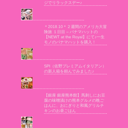
ジでリラックスデー♪
＊2018.10＊２週間のアメリカ大冒
険旅 １日目 – パナマハットの
【NEWT at the Royal】にて♪一生
モノのパナマハットを購入！
SPI（佐野プレミアムイタリアン）
の新人箱を頼んでみました♪
【銀座 銀座熊本館】馬刺しにお豆
腐の味噌漬けの熊本グルメの晩ご
はんに、おにぎりと和風グリルチ
キンのお昼ごはん