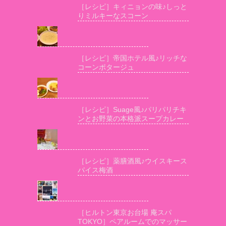
［レシピ］キィニョンの味♪しっと
りミルキーなスコーン
［レシピ］帝国ホテル風♪リッチな
コーンポタージュ
［レシピ］Suage風♪パリパリチキ
ンとお野菜の本格派スープカレー
［レシピ］薬膳酒風♪ウイスキース
パイス梅酒
［ヒルトン東京お台場 庵スパ
TOKYO］ペアルームでのマッサー